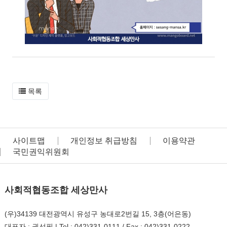
목록
사이트맵
개인정보 취급방침
이용약관
국민권익위원회
사회적협동조합 세상만사
(우)34139 대전광역시 유성구 농대로2번길 15, 3층(어은동)
대표자 : 권선필 | Tel : 042)331-0111 / Fax : 042)331-0222