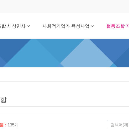
조합 세상만사
사회적기업가 육성사업
협동조합 
항
물 :
135개